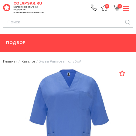
COLAPSAR.RU
0
0
Магазин необычных
подарков
и корпоративного мерча
ПОДБОР
Главная
Каталог
Блуза Panacea, голубой