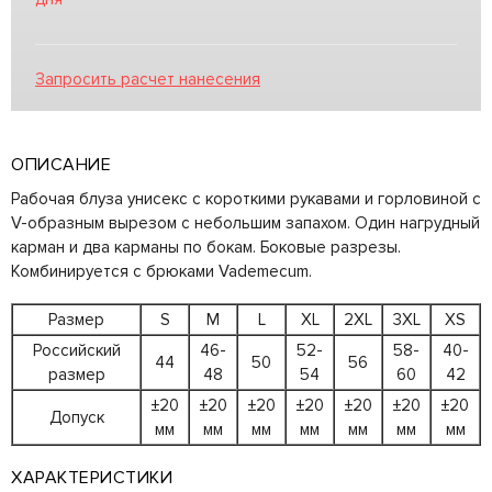
Запросить расчет нанесения
ОПИСАНИЕ
Рабочая блуза унисекс с короткими рукавами и горловиной с
V-образным вырезом с небольшим запахом. Один нагрудный
карман и два карманы по бокам. Боковые разрезы.
Комбинируется с брюками Vademecum.
Размер
S
M
L
XL
2XL
3XL
XS
Российский
46-
52-
58-
40-
44
50
56
размер
48
54
60
42
±20
±20
±20
±20
±20
±20
±20
Допуск
мм
мм
мм
мм
мм
мм
мм
ХАРАКТЕРИСТИКИ