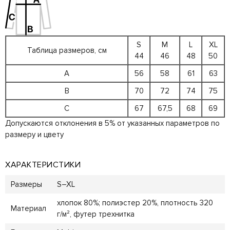
S
M
L
XL
Таблица размеров, см
44
46
48
50
A
56
58
61
63
B
70
72
74
75
C
67
67,5
68
69
Допускаются отклонения в 5% от указанных параметров по
размеру и цвету
ХАРАКТЕРИСТИКИ
Размеры
S–XL
хлопок 80%; полиэстер 20%, плотность 320
Материал
г/м², футер трехнитка