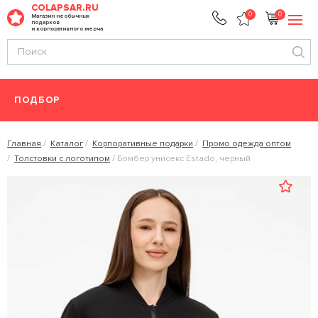
COLAPSAR.RU
0
0
Магазин необычных
подарков
и корпоративного мерча
ПОДБОР
Главная
Каталог
Корпоративные подарки
Промо одежда оптом
Толстовки с логотипом
Бомбер унисекс Estado, черный