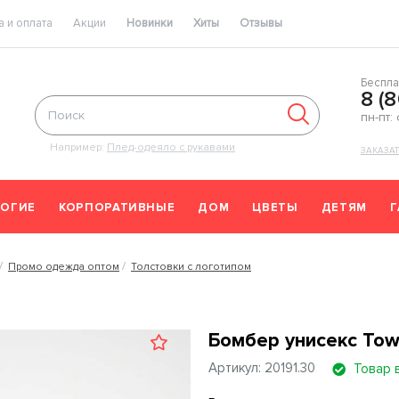
 и оплата
Акции
Новинки
Хиты
Отзывы
Беспла
8 (
пн-пт:
Например:
Плед-одеяло с рукавами
ЗАКАЗА
ОГИЕ
КОРПОРАТИВНЫЕ
ДОМ
ЦВЕТЫ
ДЕТЯМ
Промо одежда оптом
Толстовки с логотипом
Бомбер унисекс Tow
Артикул: 20191.30
Товар 