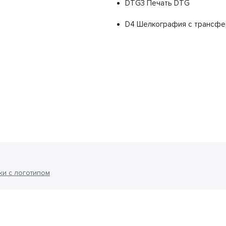
DTG3 Печать DTG
D4 Шелкография с трансфер
ки с логотипом