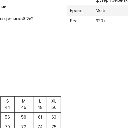
футер трехнитк
нии.
Бренд
Molti
аны резинкой 2х2
Вес
930 г.
S
M
L
XL
44
46
48
50
56
58
61
63
70
72
74
75