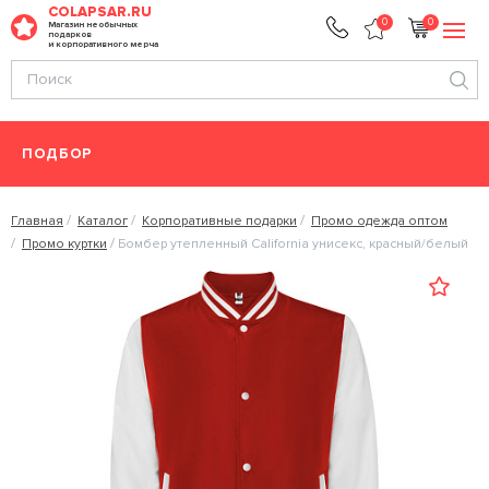
COLAPSAR.RU
0
0
Магазин необычных
подарков
и корпоративного мерча
ПОДБОР
Главная
Каталог
Корпоративные подарки
Промо одежда оптом
Промо куртки
Бомбер утепленный California унисекс, красный/белый