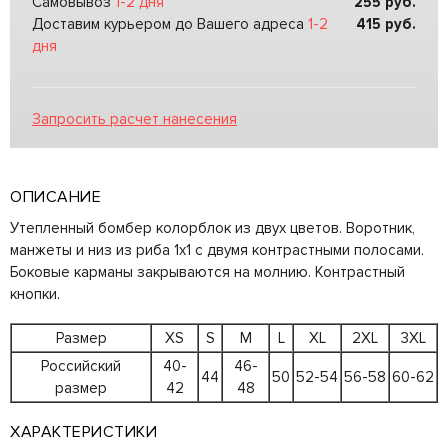
Самовывоз
1-2 дня
255
руб.
Доставим курьером до Вашего адреса
1-2
415
руб.
дня
Запросить расчет нанесения
ОПИСАНИЕ
Утепленный бомбер колорблок из двух цветов. Воротник,
манжеты и низ из риба 1х1 с двумя контрастными полосами.
Боковые карманы закрываются на молнию. Контрастный
кнопки.
Размер
XS
S
M
L
XL
2XL
3XL
Российский
40-
46-
44
50
52-54
56-58
60-62
размер
42
48
ХАРАКТЕРИСТИКИ