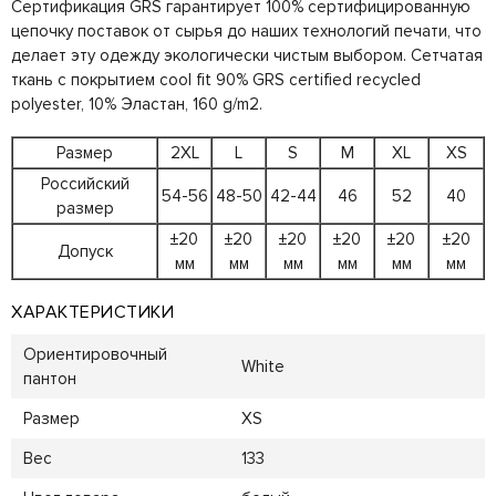
Сертификация GRS гарантирует 100% сертифицированную
цепочку поставок от сырья до наших технологий печати, что
делает эту одежду экологически чистым выбором. Сетчатая
ткань с покрытием cool fit 90% GRS certified recycled
polyester, 10% Эластан, 160 g/m2.
Размер
2XL
L
S
M
XL
XS
Российский
54-56
48-50
42-44
46
52
40
размер
±20
±20
±20
±20
±20
±20
Допуск
мм
мм
мм
мм
мм
мм
ХАРАКТЕРИСТИКИ
Ориентировочный
White
пантон
Размер
XS
Вес
133