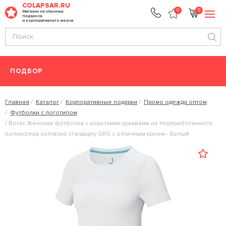
COLAPSAR.RU
0
0
Магазин необычных
подарков
и корпоративного мерча
ПОДБОР
Главная
Каталог
Корпоративные подарки
Промо одежда оптом
Футболки с логотипом
Borax Женская футболка с короткими рукавами из переработанного
полиэстера согласно стандарту GRS с отличным кроем - Белый