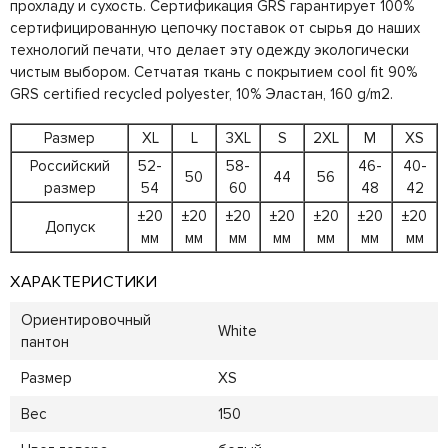
прохладу и сухость. Сертификация GRS гарантирует 100%
сертифицированную цепочку поставок от сырья до наших
технологий печати, что делает эту одежду экологически
чистым выбором. Сетчатая ткань с покрытием cool fit 90%
GRS certified recycled polyester, 10% Эластан, 160 g/m2.
Размер
XL
L
3XL
S
2XL
M
XS
Российский
52-
58-
46-
40-
50
44
56
размер
54
60
48
42
±20
±20
±20
±20
±20
±20
±20
Допуск
мм
мм
мм
мм
мм
мм
мм
ХАРАКТЕРИСТИКИ
Ориентировочный
White
пантон
Размер
XS
Вес
150