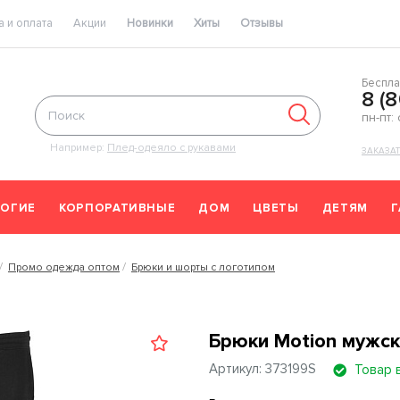
 и оплата
Акции
Новинки
Хиты
Отзывы
Беспла
8 (
пн-пт:
Например:
Плед-одеяло с рукавами
ЗАКАЗА
ОГИЕ
КОРПОРАТИВНЫЕ
ДОМ
ЦВЕТЫ
ДЕТЯМ
Промо одежда оптом
Брюки и шорты с логотипом
Брюки Motion мужск
Артикул: 373199S
Товар 