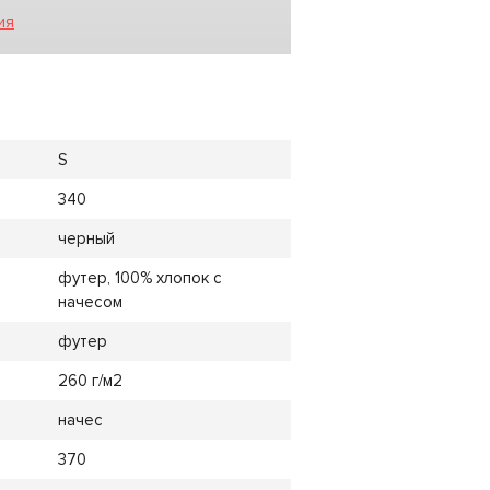
ия
S
340
черный
футер, 100% хлопок с
начесом
футер
260 г/м2
начес
370