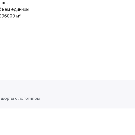
 шт.
бъем единицы
096000 м³
 шорты с логотипом