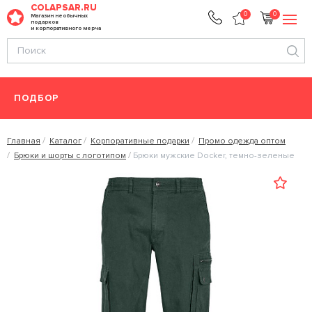
COLAPSAR.RU
0
0
Магазин необычных
подарков
и корпоративного мерча
ПОДБОР
Главная
Каталог
Корпоративные подарки
Промо одежда оптом
Брюки и шорты с логотипом
Брюки мужские Docker, темно-зеленые