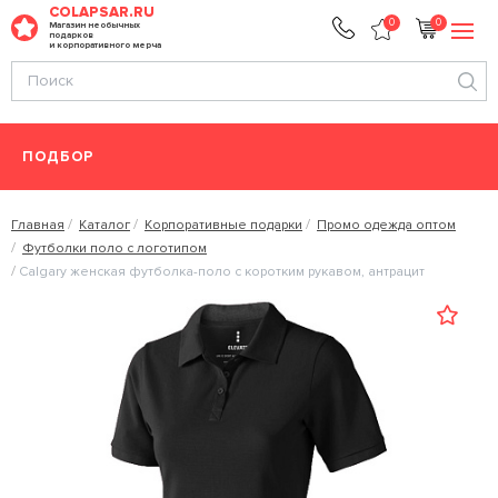
COLAPSAR.RU
0
0
Магазин необычных
подарков
и корпоративного мерча
ПОДБОР
Главная
Каталог
Корпоративные подарки
Промо одежда оптом
Футболки поло с логотипом
Calgary женская футболка-поло с коротким рукавом, антрацит