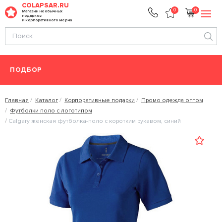
COLAPSAR.RU
0
0
Магазин необычных
подарков
и корпоративного мерча
ПОДБОР
Главная
Каталог
Корпоративные подарки
Промо одежда оптом
Футболки поло с логотипом
Calgary женская футболка-поло с коротким рукавом, синий