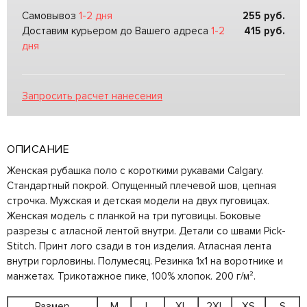
Самовывоз
1-2 дня
255
руб.
Доставим курьером до Вашего адреса
1-2
415
руб.
дня
Запросить расчет нанесения
ОПИСАНИЕ
Женская рубашка поло с короткими рукавами Calgary.
Стандартный покрой. Опущенный плечевой шов, цепная
строчка. Мужская и детская модели на двух пуговицах.
Женская модель с планкой на три пуговицы. Боковые
разрезы с атласной лентой внутри. Детали со швами Pick-
Stitch. Принт лого сзади в тон изделия. Атласная лента
внутри горловины. Полумесяц. Резинка 1х1 на воротнике и
манжетах. Трикотажное пике, 100% хлопок. 200 г/м².
Размер
M
L
XL
2XL
XS
S