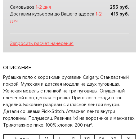
Самовывоз
1-2 дня
255
руб.
Доставим курьером до Вашего адреса
1-2
415
руб.
дня
Запросить расчет нанесения
ОПИСАНИЕ
Рубашка поло с короткими рукавами Calgary. Стандартный
покрой. Мужская и детская модели на двух пуговицах.
Женская модель с планкой на три пуговицы. Опущенный
плечевой шов, цепная строчка. Принт лого сзади в тон
изделия. Боковые разрезы с атласной лентой внутри.
Детали со швами Pick-Stitch. Атласная лента внутри
горловины. Полумесяц. Резинка 1х1 на воротнике и манжетах.
Трикотажное пике, 100% хлопок. 200 г/м².
Размер
M
L
XL
2XL
XS
3XL
S