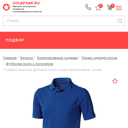
COLAPSAR.RU
0
0
Магазин необычных
подарков
и корпоративного мерча
ПОДБОР
Главная
Каталог
Корпоративные подарки
Промо одежда оптом
Футболки поло с логотипом
Calgary мужская рубашка-поло с коротким рукавом, синий