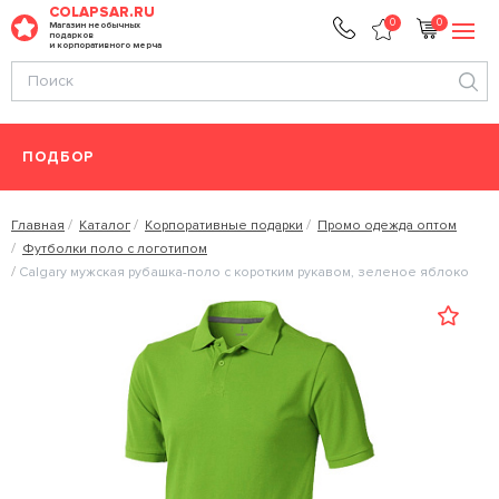
COLAPSAR.RU
0
0
Магазин необычных
подарков
и корпоративного мерча
ПОДБОР
Главная
Каталог
Корпоративные подарки
Промо одежда оптом
Футболки поло с логотипом
Calgary мужская рубашка-поло с коротким рукавом, зеленое яблоко