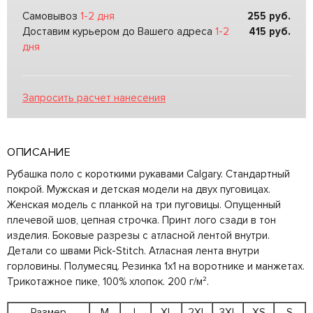
Самовывоз
1-2 дня
255
руб.
Доставим курьером до Вашего адреса
1-2
415
руб.
дня
Запросить расчет нанесения
ОПИСАНИЕ
Рубашка поло с короткими рукавами Calgary. Стандартный
покрой. Мужская и детская модели на двух пуговицах.
Женская модель с планкой на три пуговицы. Опущенный
плечевой шов, цепная строчка. Принт лого сзади в тон
изделия. Боковые разрезы с атласной лентой внутри.
Детали со швами Pick-Stitch. Атласная лента внутри
горловины. Полумесяц. Резинка 1х1 на воротнике и манжетах.
Трикотажное пике, 100% хлопок. 200 г/м².
Размер
M
L
XL
2XL
3XL
XS
S