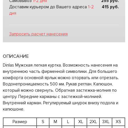
Самовывоз
1-2 дня
255
руб.
Доставим курьером до Вашего адреса
1-2
415
руб.
дня
Запросить расчет нанесения
ОПИСАНИЕ
Dinlas Мужская легкая куртка. Возможность нанесения на
внутреннюю часть фирменной символики. Для большего
комфорта основной ярлык можно оторвать или отрезать.
Водонепроницаемость 500 мм. Рукав реглан. Капюшон,
который можно свернуть. Обратная застежка-молния по
центру. Передние карманы с застежкой-молнией.
Внутренний карман. Регулируемый шнурок внизу подола и
капюшоне.
Размер
S
M
L
XL
2XL
3XL
XS