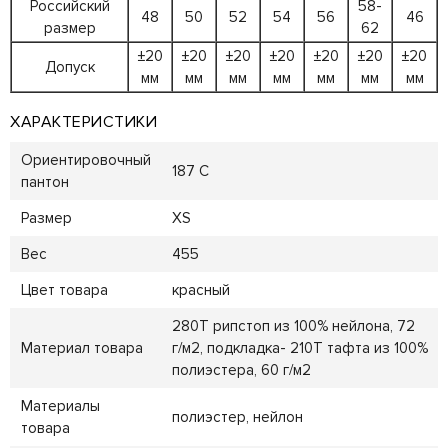
Российский
58-
48
50
52
54
56
46
размер
62
±20
±20
±20
±20
±20
±20
±20
Допуск
мм
мм
мм
мм
мм
мм
мм
ХАРАКТЕРИСТИКИ
Ориентировочный
187 C
пантон
Размер
XS
Вес
455
Цвет товара
красный
280T рипстоп из 100% нейлона, 72
Материал товара
г/м2, подкладка- 210T тафта из 100%
полиэстера, 60 г/м2
Материалы
полиэстер, нейлон
товара