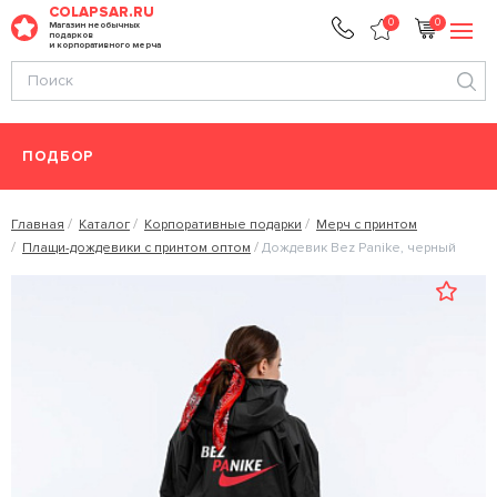
COLAPSAR.RU
0
0
Магазин необычных
подарков
и корпоративного мерча
ПОДБОР
Главная
Каталог
Корпоративные подарки
Мерч с принтом
Плащи-дождевики с принтом оптом
Дождевик Bez Panike, черный