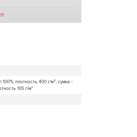
ия
 100%, плотность 400 г/м²; сумка -
отность 105 г/м²