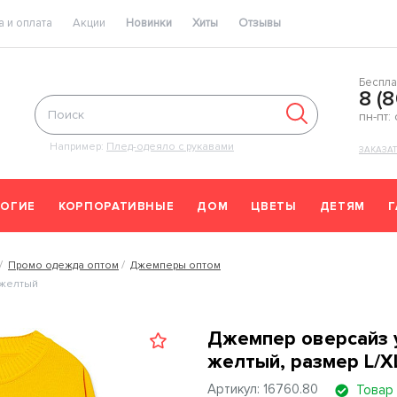
 и оплата
Акции
Новинки
Хиты
Отзывы
Беспла
8 (
пн-пт:
Например:
Плед-одеяло с рукавами
ЗАКАЗА
ОГИЕ
КОРПОРАТИВНЫЕ
ДОМ
ЦВЕТЫ
ДЕТЯМ
Промо одежда оптом
Джемперы оптом
 желтый
Джемпер оверсайз у
желтый, размер L/X
Артикул: 16760.80
Товар 