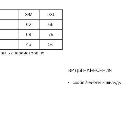
S/M
L/XL
62
66
69
79
45
54
занных параметров по
ВИДЫ НАНЕСЕНИЯ
custm Лейблы и шильды