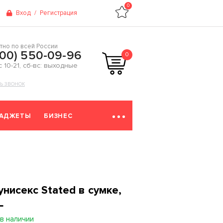
0
Вход
/
Регистрация
тно по всей России
800) 550-09-96
0
 с 10-21, сб-вс: выходные
ТЬ ЗВОНОК
ГАДЖЕТЫ
БИЗНЕС
нисекс Stated в сумке,
L
в наличии