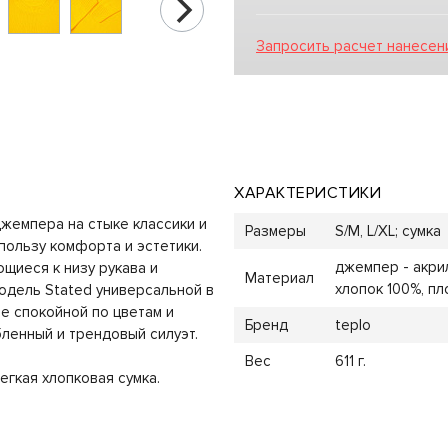
Запросить расчет нанесен
ХАРАКТЕРИСТИКИ
жемпера на стыке классики и
Размеры
S/M, L/XL; сумка
пользу комфорта и эстетики.
джемпер - акрил
щиеся к низу рукава и
Материал
хлопок 100%, пл
одель Stated универсальной в
е спокойной по цветам и
Бренд
teplo
бленный и трендовый силуэт.
Вес
611 г.
егкая хлопковая сумка.