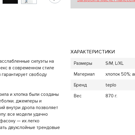
ХАРАКТЕРИСТИКИ
расслабленные силуэты на
Размеры
S/M, L/XL
секс в современном стиле
Материал
хлопок 50%; а
 гарантирует свободу
Бренд
teplo
рила и хлопка были созданы
Вес
870 г.
тболки, джемперы и
елий внутри дропа позволяет
лу: все модели удачно
 фасону — их легко
вать двухслойные трендовые