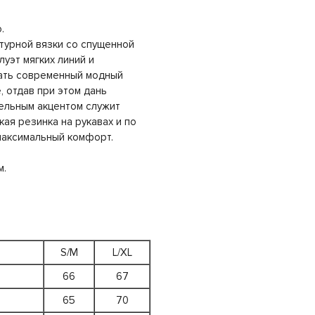
.
ктурной вязки со спущенной
луэт мягких линий и
дать современный модный
, отдав при этом дань
ельным акцентом служит
кая резинка на рукавах и по
максимальный комфорт.
м.
S/M
L/XL
66
67
65
70