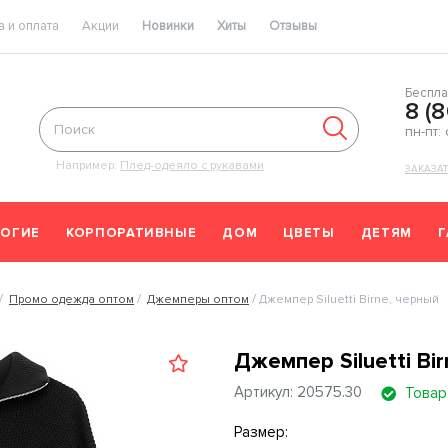
 и оплата
Акции
Новинки
Хиты
Отзывы
Беспла
8 (
пн-пт:
Например:
Плед-одеяло с рукавами
ЗАКАЗА
ОГИЕ
КОРПОРАТИВНЫЕ
ДОМ
ЦВЕТЫ
ДЕТЯМ
Промо одежда оптом
Джемперы оптом
Джемпер Siluetti Birne, черный
Джемпер Siluetti Bi
Артикул: 20575.30
Товар
Размер: