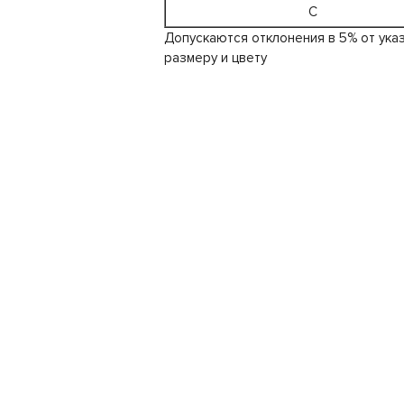
C
Допускаются отклонения в 5% от ука
размеру и цвету