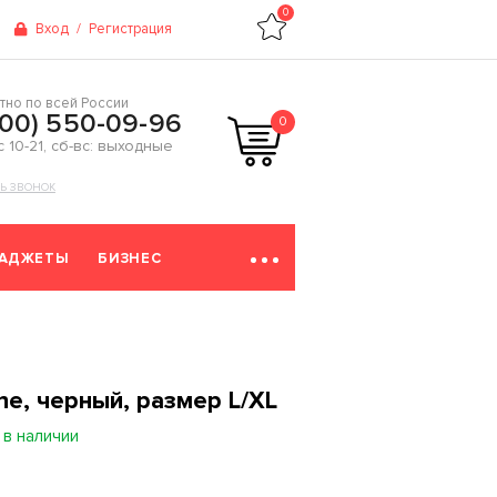
0
Вход
/
Регистрация
тно по всей России
800) 550-09-96
0
 с 10-21, сб-вс: выходные
ТЬ ЗВОНОК
ГАДЖЕТЫ
БИЗНЕС
rne, черный, размер L/XL
 в наличии