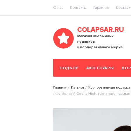
O нас
Контакты
Гарантия
Доставка
COLAPSAR.RU
Магазин необычных
подарков
и корпоративного мерча
ПОДБОР
АКСЕССУАРЫ
ДОР
Главная
Каталог
Корпоративные подарки
Футболка A God is High, гранатово-красная