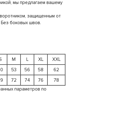
фикой, мы предлагаем вашему
с воротником, защищенным от
 Без боковых швов.
S
M
L
XL
XXL
50
53
56
58
62
69
72
74
76
78
занных параметров по