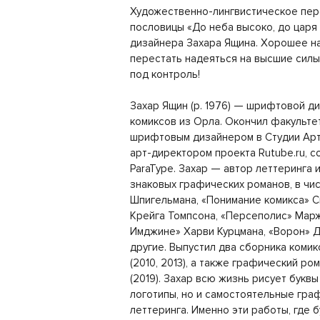
Художественно-лингвистическое пер
пословицы «До неба высоко, до царя
дизайнера Захара Ящина. Хорошее на
перестать надеяться на высшие силы
под контроль!
Захар Ящин (р. 1976) — шрифтовой д
комиксов из Орла. Окончил факульте
шрифтовым дизайнером в Студии Арт
арт-директором проекта Rutube.ru, с
ParaType. Захар — автор леттеринга
знаковых графических романов, в чи
Шпигельмана, «Понимание комикса» С
Крейга Томпсона, «Персеполис» Марж
Имджине» Харви Курцмана, «Ворон» 
другие. Выпустил два сборника комик
(2010, 2013), а также графический р
(2019). Захар всю жизнь рисует буквы
логотипы, но и самостоятельные гра
леттеринга. Именно эти работы, где