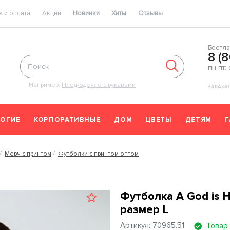
 и оплата
Акции
Новинки
Хиты
Отзывы
Беспла
8 (
пн-пт:
Например:
Плед-одеяло с рукавами
ЗАКАЗА
ОГИЕ
КОРПОРАТИВНЫЕ
ДОМ
ЦВЕТЫ
ДЕТЯМ
Мерч с принтом
Футболки с принтом оптом
Футболка A God is H
размер L
Артикул: 70965.51
Товар 