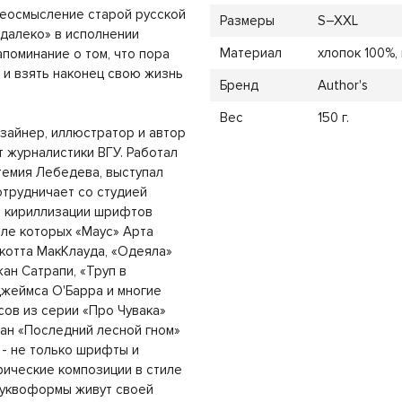
еосмысление старой русской
Размеры
S–XXL
 далеко» в исполнении
Материал
хлопок 100%, 
поминание о том, что пора
 и взять наконец свою жизнь
Бренд
Author's
Вес
150 г.
изайнер, иллюстратор и автор
т журналистики ВГУ. Работал
емия Лебедева, выступал
отрудничает со студией
 и кириллизации шрифтов
сле которых «Маус» Арта
котта МакКлауда, «Одеяла»
ан Сатрапи, «Труп в
Джеймса О'Барра и многие
сов из серии «Про Чувака»
оман «Последний лесной гном»
 - не только шрифты и
фические композиции в стиле
 буквоформы живут своей