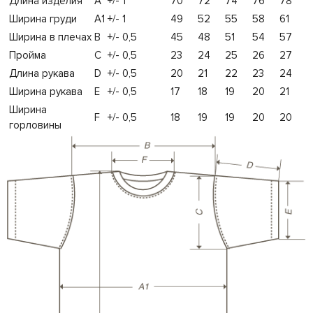
Длина изделия
A
+/- 1
70
72
74
76
78
Ширина груди
A1
+/- 1
49
52
55
58
61
Ширина в плечах
B
+/- 0,5
45
48
51
54
57
Пройма
C
+/- 0,5
23
24
25
26
27
Длина рукава
D
+/- 0,5
20
21
22
23
24
Ширина рукава
E
+/- 0,5
17
18
19
20
21
Ширина
F
+/- 0,5
18
19
19
20
20
горловины