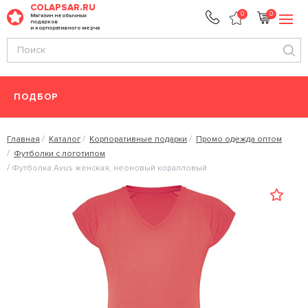
COLAPSAR.RU
0
0
Магазин необычных
подарков
и корпоративного мерча
ПОДБОР
Главная
Каталог
Корпоративные подарки
Промо одежда оптом
Футболки с логотипом
Футболка Avus женская, неоновый коралловый