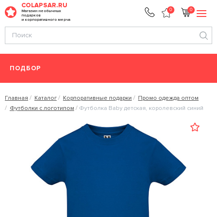
COLAPSAR.RU
0
0
Магазин необычных
подарков
и корпоративного мерча
ПОДБОР
Главная
Каталог
Корпоративные подарки
Промо одежда оптом
Футболки с логотипом
Футболка Baby детская, королевский синий