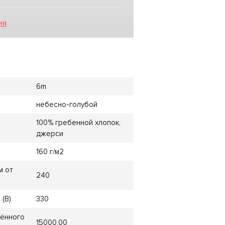
ия
6m
небесно-голубой
100% гребенной хлопок,
джерси
160 г/м2
м от
240
(B)
330
лённого
15000,00