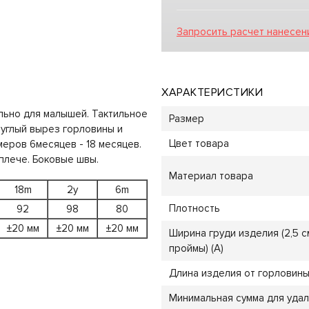
Запросить расчет нанесен
ХАРАКТЕРИСТИКИ
льно для малышей. Тактильное
Размер
руглый вырез горловины и
Цвет товара
меров 6месяцев - 18 месяцев.
плече. Боковые швы.
Материал товара
18m
2y
6m
Плотность
92
98
80
±20 мм
±20 мм
±20 мм
Ширина груди изделия (2,5 с
проймы) (A)
Длина изделия от горловины 
Минимальная сумма для уда