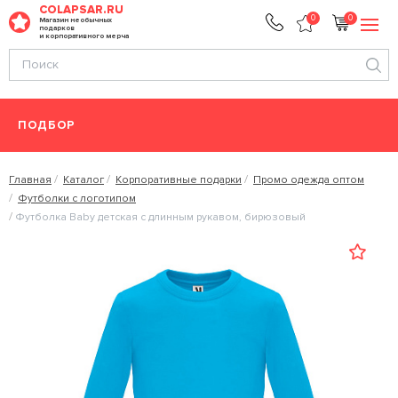
COLAPSAR.RU
0
0
Магазин необычных
подарков
и корпоративного мерча
ПОДБОР
Главная
Каталог
Корпоративные подарки
Промо одежда оптом
Футболки с логотипом
Футболка Baby детская с длинным рукавом, бирюзовый