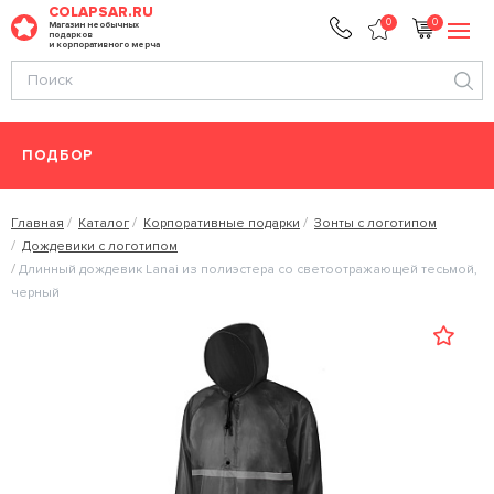
COLAPSAR.RU
0
0
Магазин необычных
подарков
и корпоративного мерча
ПОДБОР
Главная
Каталог
Корпоративные подарки
Зонты с логотипом
Дождевики с логотипом
Длинный дождевик Lanai из полиэстера со светоотражающей тесьмой,
черный