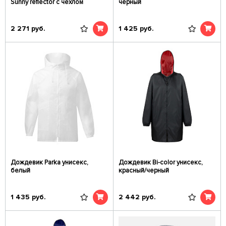
Sunny reflector с чехлом
черный
2 271
руб.
1 425
руб.
Дождевик Parka унисекс,
Дождевик Bi-color унисекс,
белый
красный/черный
1 435
руб.
2 442
руб.