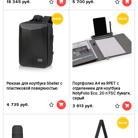
18 345
руб.
5 700
руб.
Рюкзак для ноутбука Sheller с
Портфолио А4 из RPET с
пластиковой поверхностью
отделением для ноутбука
NotyFolio Eco, 20 л FSC бумаги,
серый
4 735
руб.
3 613
руб.