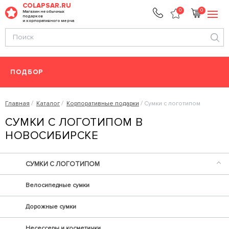
COLAPSAR.RU
0
0
Магазин необычных
подарков
и корпоративного мерча
ПОДБОР
Главная
Каталог
Корпоративные подарки
Сумки с логотипом
СУМКИ С ЛОГОТИПОМ В
НОВОСИБИРСКЕ
СУМКИ С ЛОГОТИПОМ
Велосипедные сумки
Дорожные сумки
Несессеры и косметички