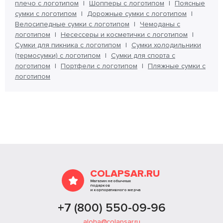
плечо с логотипом
Шопперы с логотипом
Поясные
сумки с логотипом
Дорожные сумки с логотипом
Велосипедные сумки с логотипом
Чемоданы с
логотипом
Несессеры и косметички с логотипом
Сумки для пикника с логотипом
Сумки холодильники
(термосумки) с логотипом
Сумки для спорта с
логотипом
Портфели с логотипом
Пляжные сумки с
логотипом
COLAPSAR.RU
Магазин необычных
подарков
и корпоративного мерча
+7 (800) 550-09-96
aloha@colapsar.ru