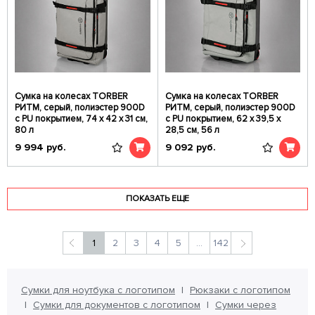
Сумка на колесах TORBER
Сумка на колесах TORBER
РИТМ, серый, полиэстер 900D
РИТМ, серый, полиэстер 900D
с PU покрытием, 74 х 42 х 31 см,
с PU покрытием, 62 х 39,5 х
80 л
28,5 см, 56 л
9 994
руб.
9 092
руб.
ПОКАЗАТЬ ЕЩЕ
1
2
3
4
5
...
142
Сумки для ноутбука с логотипом
Рюкзаки с логотипом
Сумки для документов с логотипом
Сумки через