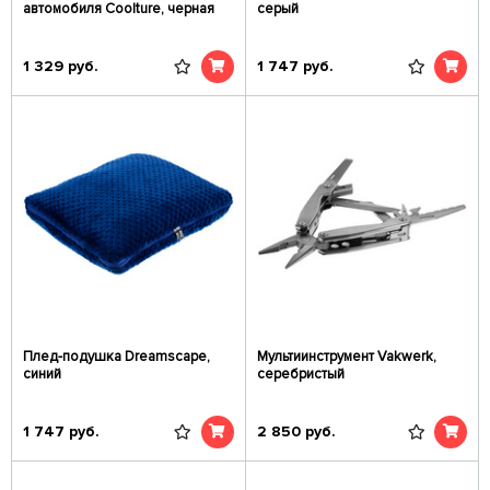
автомобиля Coolture, черная
серый
1 329
руб.
1 747
руб.
Плед-подушка Dreamscape,
Мультиинструмент Vakwerk,
синий
серебристый
1 747
руб.
2 850
руб.