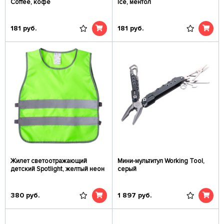
Coffee, кофе
Ice, ментол
181
руб.
181
руб.
Жилет светоотражающий
Мини-мультитул Working Tool,
детский Spotlight, желтый неон
серый
380
руб.
1 897
руб.