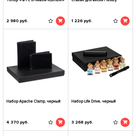
Топор 4-в-1 с огнивом «Lumber»
Стакан для виски Flexury
2 980
руб.
1 226
руб.
Набор Apache Clamp, черный
Набор Life Drive, черный
4 370
руб.
3 268
руб.