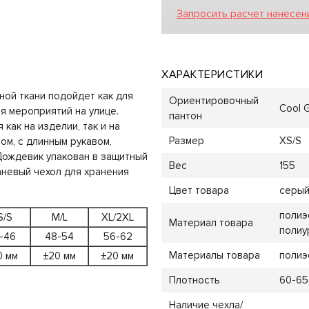
Запросить расчет нанесен
ХАРАКТЕРИСТИКИ
ой ткани подойдет как для
Ориентировочный
Cool G
я мероприятий на улице.
пантон
как на изделии, так и на
Размер
XS/S
ом, с длинным рукавом,
Дождевик упакован в защитный
Вес
155
аневый чехол для хранения
Цвет товара
серы
полиэ
S/S
M/L
XL/2XL
Материал товара
полиу
-46
48-54
56-62
Материалы товара
полиэ
0 мм
±20 мм
±20 мм
Плотность
60-65
Наличие чехла/