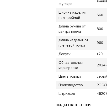
тканев
футляра
Ширина изделия
560
под проймой
Длина рукава от
800
центра плеча
Длина изделия от
960
плечевой точки
Допуск
±20
Обязательная
2024-
маркировка
Цвета товара
серы
Производство
РОСС
Штрихкод
4620
ВИДЫ НАНЕСЕНИЯ