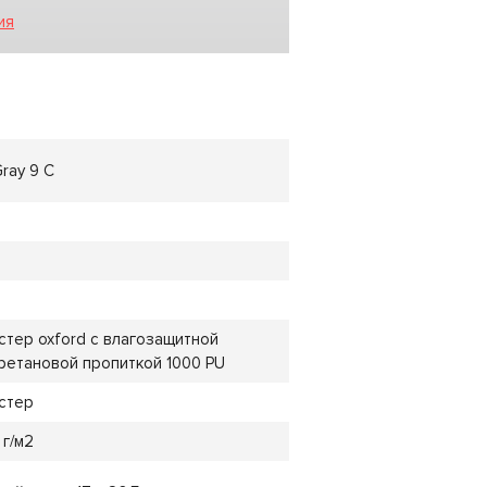
ия
ray 9 C
й
стер oxford с влагозащитной
ретановой пропиткой 1000 PU
стер
 г/м2