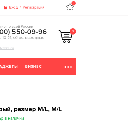
0
Вход
/
Регистрация
тно по всей России
800) 550-09-96
0
 с 10-21, сб-вс: выходные
ТЬ ЗВОНОК
ГАДЖЕТЫ
БИЗНЕС
рый, размер M/L, M/L
ар в наличии