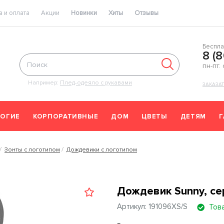
 и оплата
Акции
Новинки
Хиты
Отзывы
Беспла
8 (
пн-пт:
Например:
Плед-одеяло с рукавами
ЗАКАЗА
ОГИЕ
КОРПОРАТИВНЫЕ
ДОМ
ЦВЕТЫ
ДЕТЯМ
Зонты с логотипом
Дождевики с логотипом
Дождевик Sunny, се
Артикул: 191096XS/S
Тов