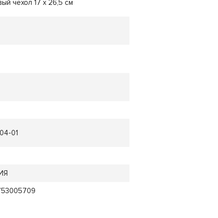
ый чехол 17 х 26,5 см
04-01
й
ИЯ
753005709