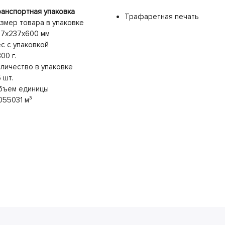
анспортная упаковка
Трафаретная печать
змер товара в упаковке
87x237x600 мм
с с упаковкой
00 г.
личество в упаковке
 шт.
бъем единицы
055031 м³