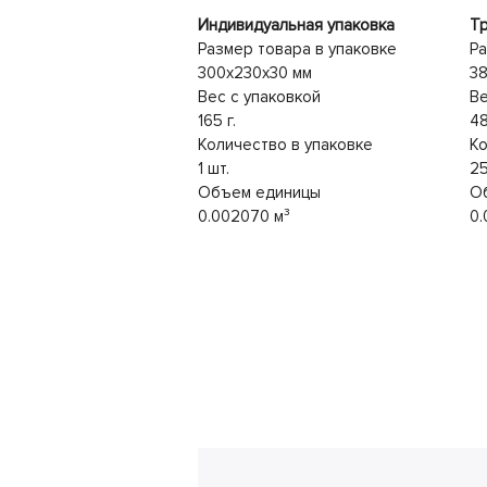
Индивидуальная упаковка
Тр
Размер товара в упаковке
Ра
300x230x30 мм
3
Вес с упаковкой
Ве
165 г.
48
Количество в упаковке
Ко
1 шт.
25
Объем единицы
О
0.002070 м³
0.