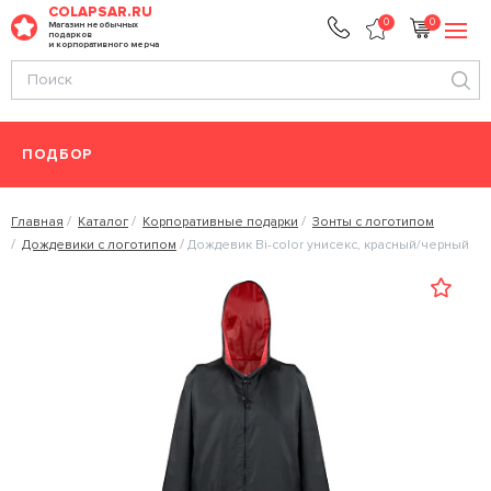
COLAPSAR.RU
0
0
Магазин необычных
подарков
и корпоративного мерча
ПОДБОР
Главная
Каталог
Корпоративные подарки
Зонты с логотипом
Дождевики с логотипом
Дождевик Bi-color унисекс, красный/черный