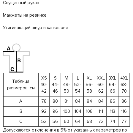
Спущенный рукав
Манжеты на резинке
Утягивающий шнур в капюшоне
XS
S
M
L
XL
XXL
3XL
4XL
Таблица
40-
44-
48-
52-
56-
60-
64-
68-
размеров, см
42
46
50
54
58
62
66
70
A
78
80
81
84
84
84
86
86
B
92
96
100
104
108
111
113
116
C
52
56
60
64
68
72
74
77
Допускаются отклонения в 5% от указанных параметров по