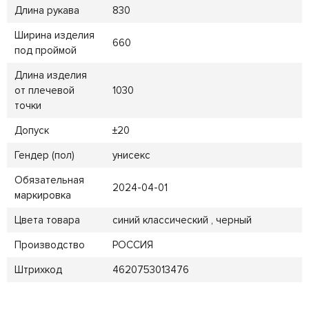
Длина рукава
830
Ширина изделия
660
под проймой
Длина изделия
от плечевой
1030
точки
Допуск
±20
Гендер (пол)
унисекс
Обязательная
2024-04-01
маркировка
Цвета товара
синий классический , черный
Производство
РОССИЯ
Штрихкод
4620753013476