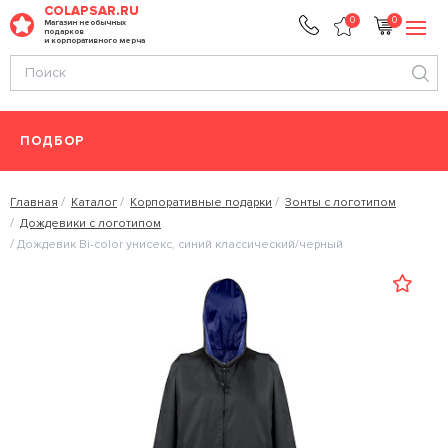
COLAPSAR.RU
0
0
Магазин необычных
подарков
и корпоративного мерча
ПОДБОР
Главная
Каталог
Корпоративные подарки
Зонты с логотипом
Дождевики с логотипом
Дождевик Bi-color унисекс, синий классический/черный