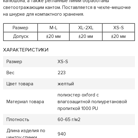
капюшона, а также регланные линии обработаны
светоотражающим кантом. Поставляется в чехле-мешочке
на шнурке для компактного хранения.
Размер
M-L
XL-2XL
XS-S
Допуск
±20 мм
±20 мм
±20 мм
ХАРАКТЕРИСТИКИ
Размер
XS-S
Вес
223
Цвет товара
желтый
полиэстер oxford с
Материал товара
влагозащитной полиуретановой
пропиткой 1000 PU
Плотность
60-65 г/м2
Длина изделия по
940
центру спинки