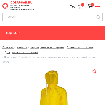
COLAPSAR.RU
0
0
Магазин необычных
подарков
и корпоративного мерча
ПОДБОР
Главная
Каталог
Корпоративные подарки
Зонты с логотипом
Дождевики с логотипом
Дождевик Sunshine со светоотражающими кантами, желтый, размер
XS/S