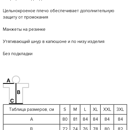
Цельнокроеное плечо обеспечивает дополнительную
защиту от промокания
Манжеты на резинке
Утягивающий шнур в капюшоне и по низу изделия
Без подкладки
Таблица размеров, см
S
M
L
XL
XXL
3XL
A
80
81
84
84
84
84
B
72
74
76
78
80
82