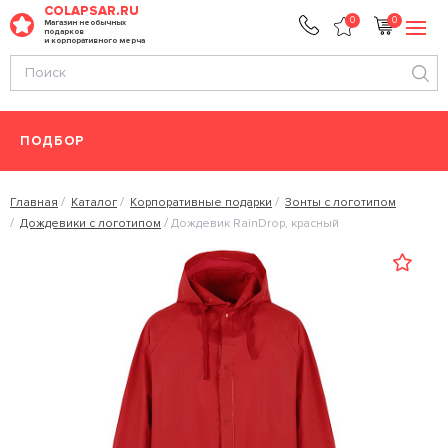
COLAPSAR.RU
0
0
Магазин необычных
подарков
и корпоративного мерча
ПОДБОР
Главная
Каталог
Корпоративные подарки
Зонты с логотипом
Дождевики с логотипом
Дождевик RainDrop, красный