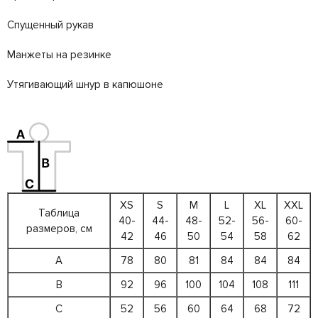
Спущенный рукав
Манжеты на резинке
Утягивающий шнур в капюшоне
XS
S
M
L
XL
XXL
Таблица
40-
44-
48-
52-
56-
60-
размеров, см
42
46
50
54
58
62
A
78
80
81
84
84
84
B
92
96
100
104
108
111
C
52
56
60
64
68
72