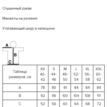
Спущенный рукав
Манжеты на резинке
Утягивающий шнур в капюшоне
XS
S
M
L
XL
XXL
Таблица
40-
44-
48-
52-
56-
60-
размеров, см
42
46
50
54
58
62
A
78
80
81
84
84
84
B
92
96
100
104
108
111
C
52
56
60
64
68
72